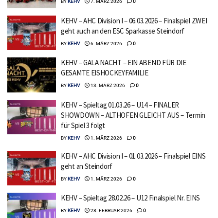
BY
KEHV
7. MÄRZ 2026
0
KEHV – AHC Division I – 06.03.2026 – Finalspiel ZWEI
geht auch an den ESC Sparkasse Steindorf
BY
KEHV
6. MÄRZ 2026
0
KEHV – GALA NACHT – EIN ABEND FÜR DIE
GESAMTE EISHOCKEYFAMILIE
BY
KEHV
13. MÄRZ 2026
0
KEHV – Spieltag 01.03.26 – U14 – FINALER
SHOWDOWN – ALTHOFEN GLEICHT AUS – Termin
für Spiel 3 folgt
BY
KEHV
1. MÄRZ 2026
0
KEHV – AHC Division I – 01.03.2026 – Finalspiel EINS
geht an Steindorf
BY
KEHV
1. MÄRZ 2026
0
KEHV – Spieltag 28.02.26 – U12 Finalspiel Nr. EINS
BY
KEHV
28. FEBRUAR 2026
0