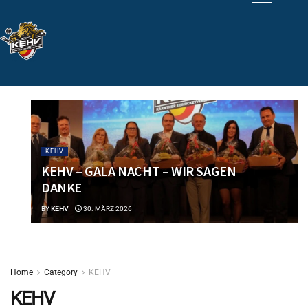
KEHV
KEHV – GALA NACHT – WIR SAGEN
DANKE
BY
KEHV
30. MÄRZ 2026
Home
Category
KEHV
KEHV