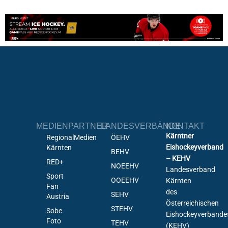
MEDIENPARTNER
LANDESVERBÄNDE
KONTAKT
Kärntner
RegionalMedien
ÖEHV
Eishockeyverband
Kärnten
BEHV
– KEHV
RED+
NOEEHV
Landesverband
Sport
OOEEHV
Kärnten
Fan
des
SEHV
Austria
Österreichischen
STEHV
Sobe
Eishockeyverbande
Foto
TEHV
(KEHV)