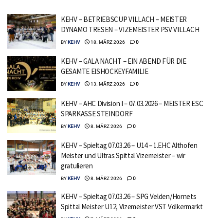
KEHV – BETRIEBSCUP VILLACH – MEISTER
DYNAMO TRESEN – VIZEMEISTER PSV VILLACH
BY
KEHV
18. MÄRZ 2026
0
KEHV – GALA NACHT – EIN ABEND FÜR DIE
GESAMTE EISHOCKEYFAMILIE
BY
KEHV
13. MÄRZ 2026
0
KEHV – AHC Division I – 07.03.2026 – MEISTER ESC
SPARKASSE STEINDORF
BY
KEHV
8. MÄRZ 2026
0
KEHV – Spieltag 07.03.26 – U14 – 1.EHC Althofen
Meister und Ultras Spittal Vizemeister – wir
gratulieren
BY
KEHV
8. MÄRZ 2026
0
KEHV – Spieltag 07.03.26 – SPG Velden/Hornets
Spittal Meister U12, Vizemeister VST Völkermarkt