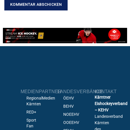
MEDIENPARTNER
LANDESVERBÄNDE
KONTAKT
Kärntner
RegionalMedien
ÖEHV
Eishockeyverband
Kärnten
BEHV
– KEHV
RED+
NOEEHV
Landesverband
Sport
OOEEHV
Kärnten
Fan
des