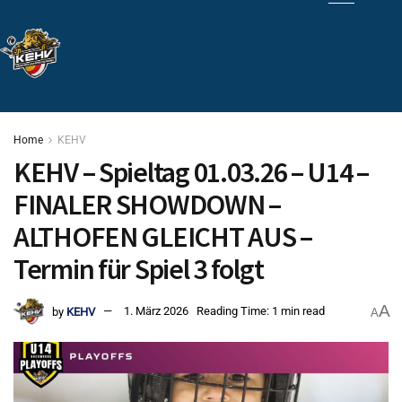
Home
KEHV
KEHV – Spieltag 01.03.26 – U14 –
FINALER SHOWDOWN –
ALTHOFEN GLEICHT AUS –
Termin für Spiel 3 folgt
A
by
KEHV
1. März 2026
Reading Time: 1 min read
A