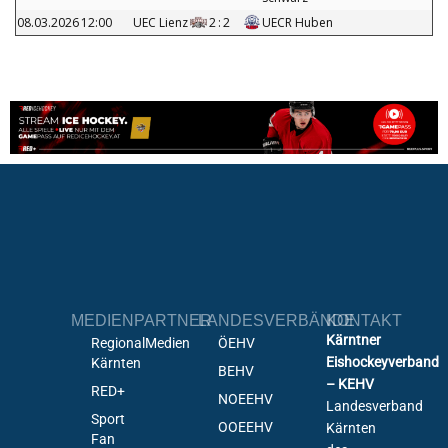
08.03.2026
12:00
UEC Lienz
2
:
2
UECR Huben
MEDIENPARTNER
LANDESVERBÄNDE
KONTAKT
Kärntner
RegionalMedien
ÖEHV
Eishockeyverband
Kärnten
BEHV
– KEHV
RED+
NOEEHV
Landesverband
Sport
OOEEHV
Kärnten
Fan