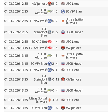
01.03.2026
12:35
KSV Juniors
5
:
2
UEC Lienz
1. EHC
01.03.2026
12:35
1
:
5
EC VSV Blau
Althofen
Ultras Spittal
01.03.2026
12:55
EC VSV Weiß
0
:
2
Schwarz
ESC
01.03.2026
12:55
Steindorf
0
:
6
UECR Huben
Blau
01.03.2026
12:55
EC KAC Rot
1
:
4
UEC Lienz
01.03.2026
13:15
EC KAC Weiß
1
:
5
KSV Juniors
1. EHC
Ultras Spittal
01.03.2026
13:15
1
:
3
Althofen
Schwarz
01.03.2026
13:15
EC VSV Blau
2
:
4
UECR Huben
01.03.2026
13:35
EC VSV Weiß
5
:
1
UEC Lienz
ESC
01.03.2026
13:35
Steindorf
0
:
13
KSV Juniors
Blau
1. EHC
01.03.2026
13:55
0
:
4
UECR Huben
Althofen
Ultras Spittal
01.03.2026
13:55
3
:
0
UEC Lienz
Schwarz
01.03.2026
13:55
EC VSV Blau
1
:
6
KSV Juniors