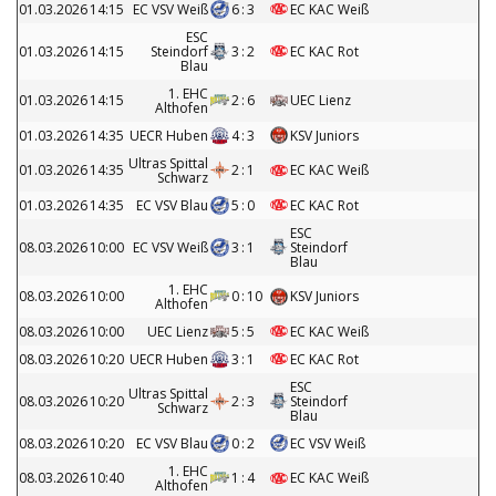
01.03.2026
14:15
EC VSV Weiß
6
:
3
EC KAC Weiß
ESC
01.03.2026
14:15
Steindorf
3
:
2
EC KAC Rot
Blau
1. EHC
01.03.2026
14:15
2
:
6
UEC Lienz
Althofen
01.03.2026
14:35
UECR Huben
4
:
3
KSV Juniors
Ultras Spittal
01.03.2026
14:35
2
:
1
EC KAC Weiß
Schwarz
01.03.2026
14:35
EC VSV Blau
5
:
0
EC KAC Rot
ESC
08.03.2026
10:00
EC VSV Weiß
3
:
1
Steindorf
Blau
1. EHC
08.03.2026
10:00
0
:
10
KSV Juniors
Althofen
08.03.2026
10:00
UEC Lienz
5
:
5
EC KAC Weiß
08.03.2026
10:20
UECR Huben
3
:
1
EC KAC Rot
ESC
Ultras Spittal
08.03.2026
10:20
2
:
3
Steindorf
Schwarz
Blau
08.03.2026
10:20
EC VSV Blau
0
:
2
EC VSV Weiß
1. EHC
08.03.2026
10:40
1
:
4
EC KAC Weiß
Althofen