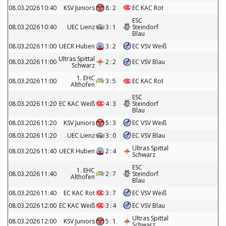
08.03.2026
10:40
KSV Juniors
8
:
2
EC KAC Rot
ESC
08.03.2026
10:40
UEC Lienz
3
:
1
Steindorf
Blau
08.03.2026
11:00
UECR Huben
3
:
2
EC VSV Weiß
Ultras Spittal
08.03.2026
11:00
2
:
2
EC VSV Blau
Schwarz
1. EHC
08.03.2026
11:00
3
:
5
EC KAC Rot
Althofen
ESC
08.03.2026
11:20
EC KAC Weiß
4
:
3
Steindorf
Blau
08.03.2026
11:20
KSV Juniors
5
:
3
EC VSV Weiß
08.03.2026
11:20
UEC Lienz
3
:
0
EC VSV Blau
Ultras Spittal
08.03.2026
11:40
UECR Huben
2
:
4
Schwarz
ESC
1. EHC
08.03.2026
11:40
2
:
7
Steindorf
Althofen
Blau
08.03.2026
11:40
EC KAC Rot
3
:
7
EC VSV Weiß
08.03.2026
12:00
EC KAC Weiß
3
:
4
EC VSV Blau
Ultras Spittal
08.03.2026
12:00
KSV Juniors
5
:
1
Schwarz