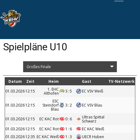
Spielpläne U10
Großes Finale
Datum
Zeit
Heim
Gast
TV-Netzwerk
1. EHC
01.03.2026
12:15
3
:
5
EC VSV Weiß
Althofen
ESC
01.03.2026
12:15
Steindorf
3
:
2
EC VSV Blau
Blau
Ultras Spittal
01.03.2026
12:15
EC KAC Rot
0
:
6
Schwarz
01.03.2026
12:15
EC KAC Rot
1
:
6
EC KAC Weiß
01.03.2026
12:35
EC KAC Weiß
1
:
3
UECR Huben