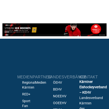
MEDIENPARTNER
LANDESVERBÄNDE
KONTAKT
Kärntner
RegionalMedien
ÖEHV
Eishockeyverband
Kärnten
BEHV
– KEHV
RED+
NOEEHV
Landesverband
Sport
OOEEHV
Kärnten
Fan
des