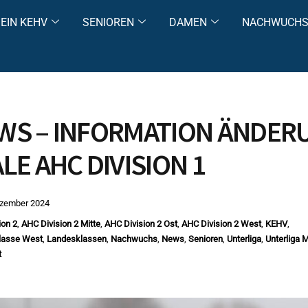
EIN KEHV
SENIOREN
DAMEN
NACHWUCH
WS – INFORMATION ÄNDER
LE AHC DIVISION 1
ezember 2024
ion 2
,
AHC Division 2 Mitte
,
AHC Division 2 Ost
,
AHC Division 2 West
,
KEHV
,
lasse West
,
Landesklassen
,
Nachwuchs
,
News
,
Senioren
,
Unterliga
,
Unterliga M
t