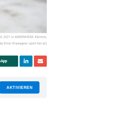
4, 2021 in ANNENHEIM, Kärnten,
y Ernst Krawagner sport-fan.at)
sApp
AKTIVIEREN