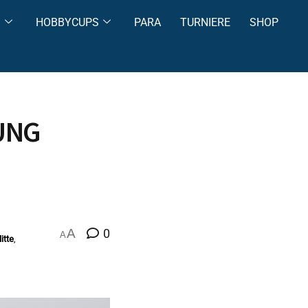
S
HOBBYCUPS
PARA
TURNIERE
SHOP
UNG
A
0
A
itte
,