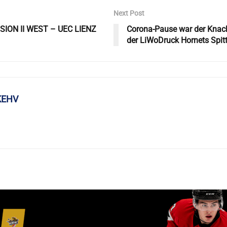
Next Post
SION II WEST – UEC LIENZ
Corona-Pause war der Knack
der LiWoDruck Hornets Spitt
KEHV