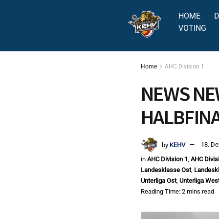
HOME
D
VOTING
Home
AHC Division 1
NEWS NE
HALBFINA
by
KEHV
18. D
in
AHC Division 1
,
AHC Divis
Landesklasse Ost
,
Landesk
Unterliga Ost
,
Unterliga Wes
Reading Time: 2 mins read