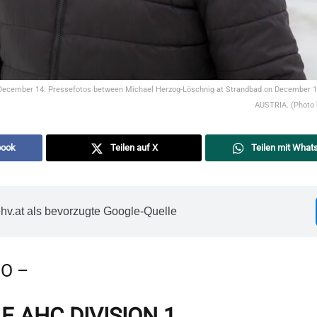
cember 14: Pressefotos between Michael Herzog-Löschnig at Strandbad on December 1
AUSTRIA. (Photo b
book
Teilen auf X
Teilen mit What
hv.at als bevorzugte Google-Quelle
O –
E AHC DIVISION 1