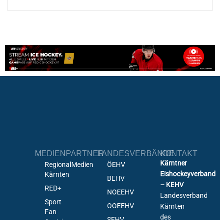
MEDIENPARTNER
LANDESVERBÄNDE
KONTAKT
Kärntner
RegionalMedien
ÖEHV
Eishockeyverband
Kärnten
BEHV
– KEHV
RED+
NOEEHV
Landesverband
Sport
OOEEHV
Kärnten
Fan
des
SEHV