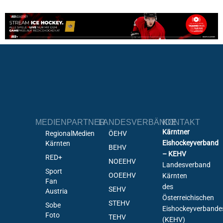
MEDIENPARTNER
LANDESVERBÄNDE
KONTAKT
Kärntner
RegionalMedien
ÖEHV
Eishockeyverband
Kärnten
BEHV
– KEHV
RED+
NOEEHV
Landesverband
Sport
OOEEHV
Kärnten
Fan
des
SEHV
Austria
Österreichischen
STEHV
Sobe
Eishockeyverbande
Foto
TEHV
(KEHV)