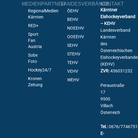
MEDIENPARTNER
LANDESVERBÄNDE
KONTAKT
Kärntner
RegionalMedien
ÖEHV
Eishockeyverband
Kärnten
BEHV
– KEHV
RED+
NOEEHV
Landesverband
Sport
OOEEHV
Kärnten
Fan
des
SEHV
Austria
Österreichischen
STEHV
Sobe
Eishockeyverbande
Foto
TEHV
(KEHV)
Hockey24/7
ZVR:
436031232
VEHV
Kronen
WEHV
Zeitung
Peraustraße
17
9500
Villach
Österreich
Tel.:
0676/7746751
E-