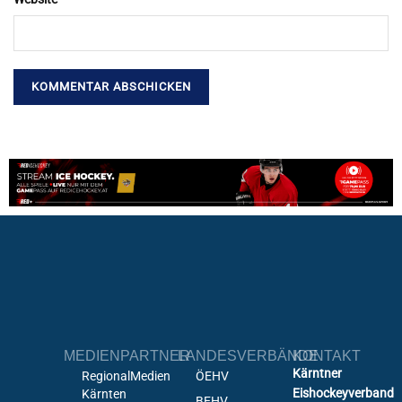
MEDIENPARTNER
LANDESVERBÄNDE
KONTAKT
Kärntner
RegionalMedien
ÖEHV
Eishockeyverband
Kärnten
BEHV