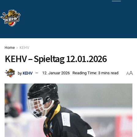
Home
KEHV
KEHV – Spieltag 12.01.2026
A
by
KEHV
12. Januar 2026
Reading Time: 3 mins read
A