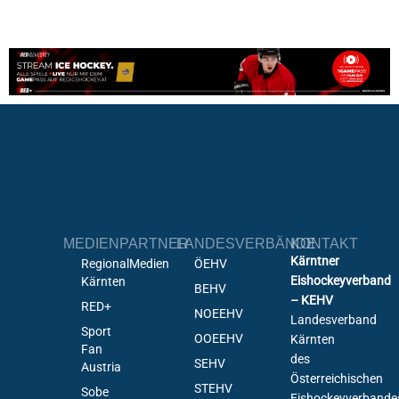
MEDIENPARTNER
LANDESVERBÄNDE
KONTAKT
Kärntner
RegionalMedien
ÖEHV
Eishockeyverband
Kärnten
BEHV
– KEHV
RED+
NOEEHV
Landesverband
Sport
OOEEHV
Kärnten
Fan
des
SEHV
Austria
Österreichischen
STEHV
Sobe
Eishockeyverbande