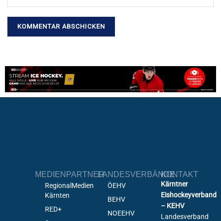
MEDIENPARTNER
LANDESVERBÄNDE
KONTAKT
Kärntner
RegionalMedien
ÖEHV
Eishockeyverband
Kärnten
BEHV
– KEHV
RED+
NOEEHV
Landesverband