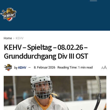
Home
KEHV
KEHV – Spieltag – 08.02.26 –
Grunddurchgang Div III OST
A
by
KEHV
8. Februar 2026
Reading Time: 1 min read
A