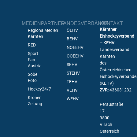
MEDIENPARTNER
LANDESVERBÄNDE
KONTAKT
Kärntner
RegionalMedien
ÖEHV
Eishockeyverband
Kärnten
BEHV
– KEHV
RED+
NOEEHV
Landesverband
Sport
OOEEHV
Kärnten
Fan
des
SEHV
Austria
Österreichischen
STEHV
Sobe
Eishockeyverbande
Foto
TEHV
(KEHV)
Hockey24/7
ZVR:
436031232
VEHV
Kronen
WEHV
Zeitung
Peraustraße
17
9500
Villach
Österreich