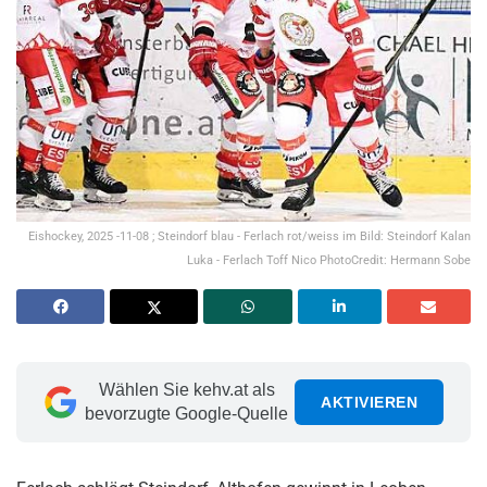
Eishockey, 2025 -11-08 ; Steindorf blau - Ferlach rot/weiss im Bild: Steindorf Kalan
Luka - Ferlach Toff Nico PhotoCredit: Hermann Sobe
Wählen Sie kehv.at als
AKTIVIEREN
bevorzugte Google-Quelle