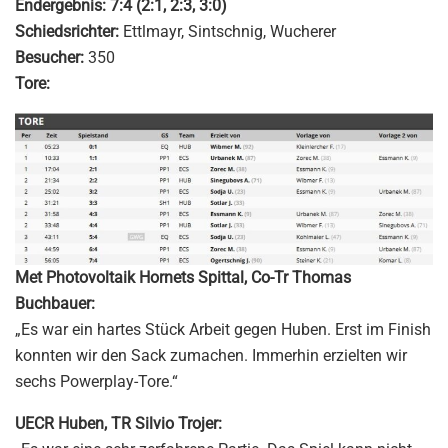
Endergebnis:
7:4 (2:1, 2:3, 3:0)
Schiedsrichter:
Ettlmayr, Sintschnig, Wucherer
Besucher:
350
Tore:
Met Photovoltaik Hornets Spittal, Co-Tr Thomas
Buchbauer:
„Es war ein hartes Stück Arbeit gegen Huben. Erst im Finish
konnten wir den Sack zumachen. Immerhin erzielten wir
sechs Powerplay-Tore.“
UECR Huben, TR Silvio Trojer: