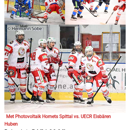
Met Photovoltaik Hornets Spittal vs. UECR Eisbären
Huben