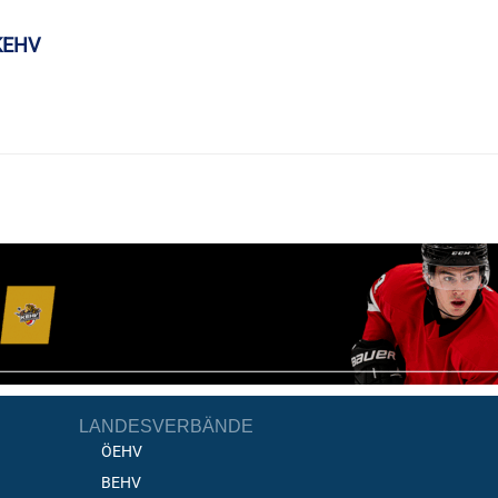
KEHV
LANDESVERBÄNDE
ÖEHV
BEHV