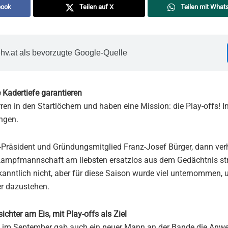
book
Teilen auf X
Teilen mit What
hv.at als bevorzugte Google-Quelle
 Kadertiefe garantieren
arren in den Startlöchern und haben eine Mission: die Play-offs!
ngen.
-Präsident und Gründungsmitglied Franz-Josef Bürger, dann verh
 Kampfmannschaft am liebsten ersatzlos aus dem Gedächtnis st
kanntlich nicht, aber für diese Saison wurde viel unternommen
er dazustehen.
ichter am Eis, mit Play-offs als Ziel
t im September gab auch ein neuer Mann an der Bande die Anwe