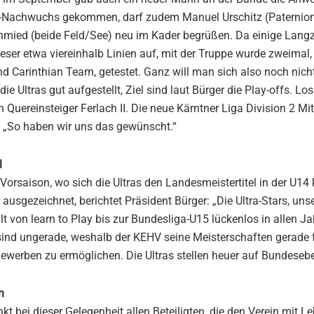
-Nachwuchs gekommen, darf zudem Manuel Urschitz (Paternion 
mied (beide Feld/See) neu im Kader begrüßen. Da einige Langze
ieser etwa viereinhalb Linien auf, mit der Truppe wurde zweimal,
d Carinthian Team, getestet. Ganz will man sich also noch nicht
 die Ultras gut aufgestellt, Ziel sind laut Bürger die Play-offs. L
Quereinsteiger Ferlach II. Die neue Kärntner Liga Division 2 Mit
r: „So haben wir uns das gewünscht.“
l
orsaison, wo sich die Ultras den Landesmeistertitel in der U14 k
ausgezeichnet, berichtet Präsident Bürger: „Die Ultra-Stars, u
ellt von learn to Play bis zur Bundesliga-U15 lückenlos in allen
ind ungerade, weshalb der KEHV seine Meisterschaften gerade f
ewerben zu ermöglichen. Die Ultras stellen heuer auf Bundeseb
n
t bei dieser Gelegenheit allen Beteiligten, die den Verein mit Le