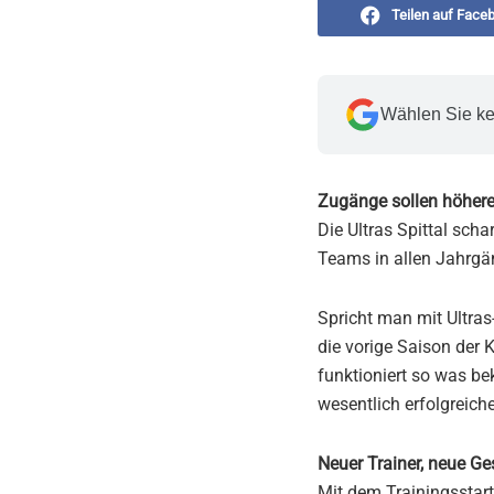
Teilen auf Face
Wählen Sie ke
Zugänge sollen höhere
Die Ultras Spittal sch
Teams in allen Jahrgä
Spricht man mit Ultras
die vorige Saison der
funktioniert so was be
wesentlich erfolgreich
Neuer Trainer, neue Ges
Mit dem Trainingsstar