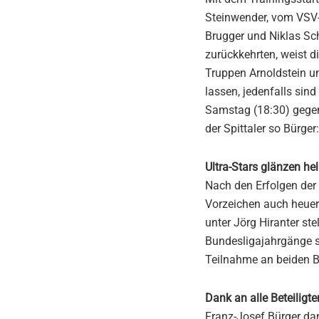
Steinwender, vom VSV
Brugger und Niklas Sch
zurückkehrten, weist d
Truppen Arnoldstein un
lassen, jedenfalls sind
Samstag (18:30) gegen 
der Spittaler so Bürge
Ultra-Stars glänzen hel
Nach den Erfolgen der V
Vorzeichen auch heuer 
unter Jörg Hiranter st
Bundesligajahrgänge s
Teilnahme an beiden B
Dank an alle Beteiligte
Franz-Josef Bürger dank