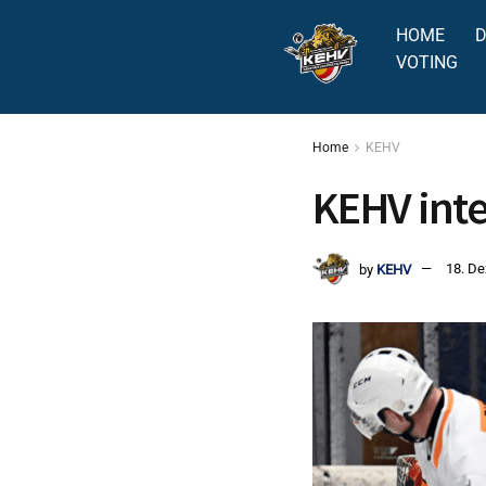
HOME
D
VOTING
Home
KEHV
KEHV int
by
KEHV
18. D