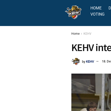
HOME
D
VOTING
Home
KEHV
KEHV inte
by
KEHV
18. D