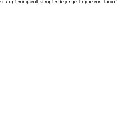
e aufopferungsvoll kämpfende junge Truppe von Tarco.“