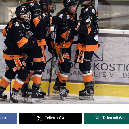
book
Teilen auf X
Teilen mit What