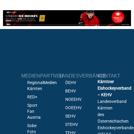
MEDIENPARTNER
LANDESVERBÄNDE
KONTAKT
Kärntner
RegionalMedien
ÖEHV
Eishockeyverband
Kärnten
BEHV
– KEHV
RED+
NOEEHV
Landesverband
Sport
OOEEHV
Kärnten
Fan
des
SEHV
Austria
Österreichischen
STEHV
Sobe
Eishockeyverbande
Foto
TEHV