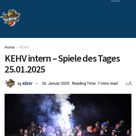
Home
KEHV
KEHV intern – Spiele des Tages
25.01.2025
A
by
KEHV
26. Januar 2025
Reading Time: 7 mins read
A