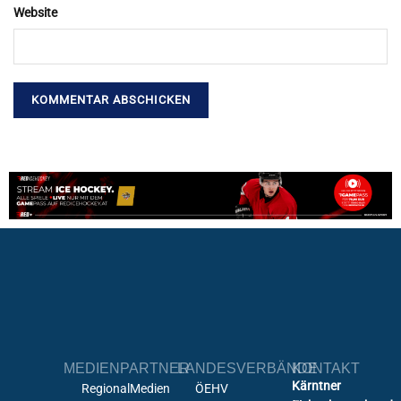
Website
MEDIENPARTNER
LANDESVERBÄNDE
KONTAKT
Kärntner
RegionalMedien
ÖEHV