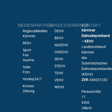
MEDIENPARTNER
LANDESVERBÄNDE
KONTAKT
Kärntner
RegionalMedien
ÖEHV
Eishockeyverband
Kärnten
BEHV
– KEHV
RED+
NOEEHV
Landesverband
Sport
OOEEHV
Kärnten
Fan
des
SEHV
Austria
Österreichischen
STEHV
Sobe
Eishockeyverbande
Foto
TEHV
(KEHV)
Hockey24/7
ZVR:
436031232
VEHV
Kronen
WEHV
Zeitung
Peraustraße
17
9500
Villach