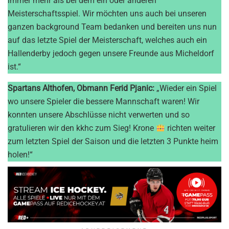
immer mehr als bei dem ein oder anderen
Meisterschaftsspiel. Wir möchten uns auch bei unseren
ganzen background Team bedanken und bereiten uns nun
auf das letzte Spiel der Meisterschaft, welches auch ein
Hallenderby jedoch gegen unsere Freunde aus Micheldorf
ist.“
Spartans Althofen, Obmann Ferid Pjanic:
„Wieder ein Spiel
wo unsere Spieler die bessere Mannschaft waren! Wir
konnten unsere Abschlüsse nicht verwerten und so
gratulieren wir den kkhc zum Sieg! Krone
richten weiter
zum letzten Spiel der Saison und die letzten 3 Punkte heim
holen!“