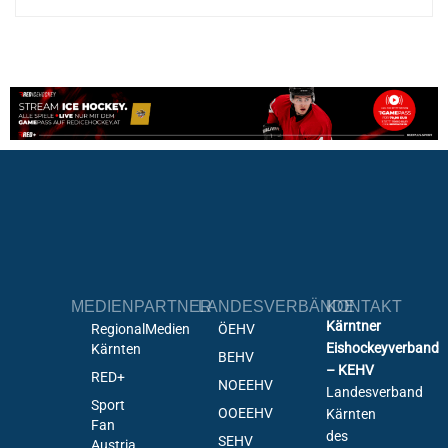
MEDIENPARTNER
LANDESVERBÄNDE
KONTAKT
Kärntner
RegionalMedien
ÖEHV
Eishockeyverband
Kärnten
BEHV
– KEHV
RED+
NOEEHV
Landesverband
Sport
OOEEHV
Kärnten
Fan
des
SEHV
Austria