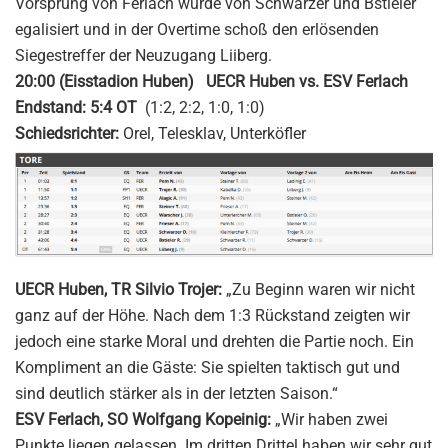
Vorsprung von Ferlach wurde von Schwarzer und Bstieler
egalisiert und in der Overtime schoß den erlösenden
Siegestreffer der Neuzugang Liiberg.
20:00 (Eisstadion Huben) UECR Huben vs. ESV Ferlach
Endstand: 5:4 OT
(1:2, 2:2, 1:0, 1:0)
Schiedsrichter:
Orel, Telesklav, Unterköfler
UECR Huben, TR Silvio Trojer:
„Zu Beginn waren wir nicht
ganz auf der Höhe. Nach dem 1:3 Rückstand zeigten wir
jedoch eine starke Moral und drehten die Partie noch. Ein
Kompliment an die Gäste: Sie spielten taktisch gut und
sind deutlich stärker als in der letzten Saison.“
ESV Ferlach, SO Wolfgang Kopeinig:
„Wir haben zwei
Punkte liegen gelassen. Im dritten Drittel haben wir sehr gut