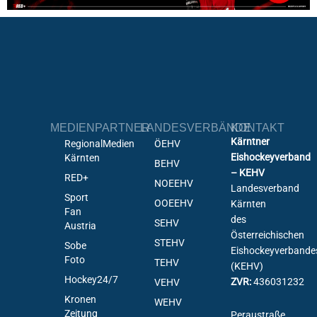
MEDIENPARTNER
LANDESVERBÄNDE
KONTAKT
Kärntner
RegionalMedien
ÖEHV
Eishockeyverband
Kärnten
BEHV
– KEHV
RED+
NOEEHV
Landesverband
Sport
OOEEHV
Kärnten
Fan
des
SEHV
Austria
Österreichischen
STEHV
Sobe
Eishockeyverbande
Foto
TEHV
(KEHV)
Hockey24/7
ZVR:
436031232
VEHV
Kronen
WEHV
Zeitung
Peraustraße