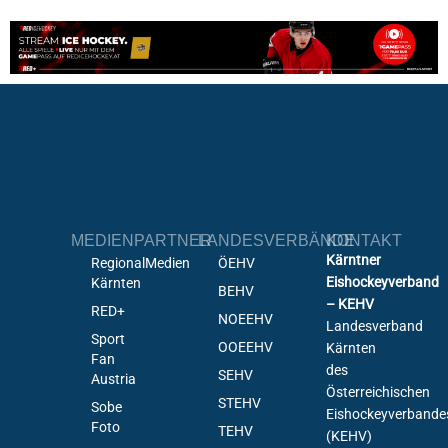
MEDIENPARTNER
LANDESVERBÄNDE
KONTAKT
Kärntner
RegionalMedien
ÖEHV
Eishockeyverband
Kärnten
BEHV
– KEHV
RED+
NOEEHV
Landesverband
Sport
OOEEHV
Kärnten
Fan
des
SEHV
Austria
Österreichischen
STEHV
Sobe
Eishockeyverbande
Foto
TEHV
(KEHV)