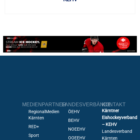
MEDIENPARTNER
LANDESVERBÄNDE
KONTAKT
Kärntner
RegionalMedien
ÖEHV
Eishockeyverband
Kärnten
BEHV
– KEHV
RED+
NOEEHV
Landesverband
Sport
OOEEHV
Kärnten