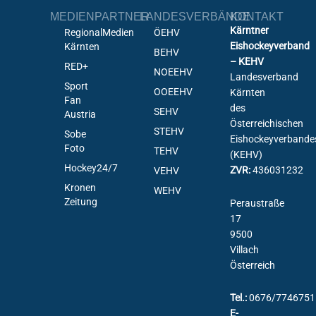
MEDIENPARTNER
LANDESVERBÄNDE
KONTAKT
Kärntner
RegionalMedien
ÖEHV
Eishockeyverband
Kärnten
BEHV
– KEHV
RED+
NOEEHV
Landesverband
Sport
OOEEHV
Kärnten
Fan
des
SEHV
Austria
Österreichischen
STEHV
Sobe
Eishockeyverbande
Foto
TEHV
(KEHV)
Hockey24/7
ZVR:
436031232
VEHV
Kronen
WEHV
Zeitung
Peraustraße
17
9500
Villach
Österreich
Tel.:
0676/7746751
E-