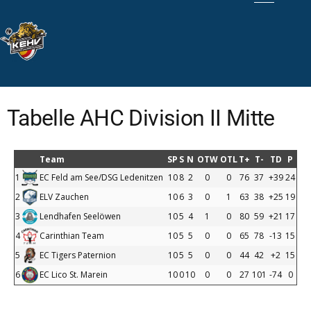
Tabelle AHC Division II Mitte
Team
SP
S
N
OTW
OTL
T+
T-
TD
P
1
EC Feld am See/DSG Ledenitzen
10
8
2
0
0
76
37
+39
24
2
ELV Zauchen
10
6
3
0
1
63
38
+25
19
3
Lendhafen Seelöwen
10
5
4
1
0
80
59
+21
17
4
Carinthian Team
10
5
5
0
0
65
78
-13
15
5
EC Tigers Paternion
10
5
5
0
0
44
42
+2
15
6
EC Lico St. Marein
10
0
10
0
0
27
101
-74
0