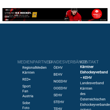
MEDIENPARTNER
LANDESVERBÄNDE
KONTAKT
Kärntner
RegionalMedien
ÖEHV
Eishockeyverband
Kärnten
BEHV
– KEHV
RED+
NOEEHV
Landesverband
Sport
OOEEHV
Kärnten
Fan
des
SEHV
Austria
Österreichischen
STEHV
Sobe
Eishockeyverbande
Foto
TEHV
(KEHV)