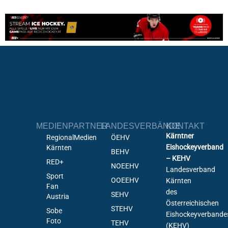
MEDIENPARTNER
LANDESVERBÄNDE
KONTAKT
Kärntner
RegionalMedien
ÖEHV
Eishockeyverband
Kärnten
BEHV
– KEHV
RED+
NOEEHV
Landesverband
Sport
OOEEHV
Kärnten
Fan
des
SEHV
Austria
Österreichischen
STEHV
Sobe
Eishockeyverbande
Foto
TEHV
(KEHV)