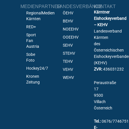
MEDIENPARTNER
LANDESVERBÄNDE
KONTAKT
Kärntner
RegionalMedien
ÖEHV
Eishockeyverband
Kärnten
BEHV
– KEHV
RED+
NOEEHV
Landesverband
Sport
OOEEHV
Kärnten
Fan
des
SEHV
Austria
Österreichischen
STEHV
Sobe
Eishockeyverbande
Foto
TEHV
(KEHV)
Hockey24/7
ZVR:
436031232
VEHV
Kronen
WEHV
Zeitung
Peraustraße
17
9500
Villach
Österreich
Tel.:
0676/7746751
E-