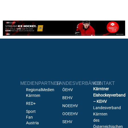
MEDIENPARTNER
LANDESVERBÄNDE
KONTAKT
Kärntner
RegionalMedien
ÖEHV
Eishockeyverband
Kärnten
BEHV
– KEHV
RED+
NOEEHV
Landesverband
Sport
OOEEHV
Kärnten
Fan
des
SEHV
Austria
Österreichischen