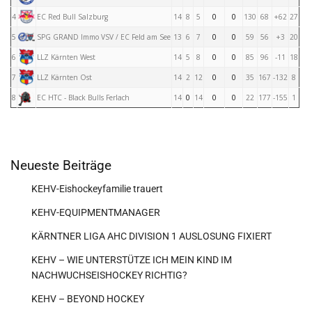
4
EC Red Bull Salzburg
14
8
5
0
0
130
68
+62
27
5
SPG GRAND Immo VSV / EC Feld am See
13
6
7
0
0
59
56
+3
20
6
LLZ Kärnten West
14
5
8
0
0
85
96
-11
18
7
LLZ Kärnten Ost
14
2
12
0
0
35
167
-132
8
8
EC HTC - Black Bulls Ferlach
14
0
14
0
0
22
177
-155
1
Neueste Beiträge
KEHV-Eishockeyfamilie trauert
KEHV-EQUIPMENTMANAGER
KÄRNTNER LIGA AHC DIVISION 1 AUSLOSUNG FIXIERT
KEHV – WIE UNTERSTÜTZE ICH MEIN KIND IM
NACHWUCHSEISHOCKEY RICHTIG?
KEHV – BEYOND HOCKEY