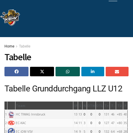
Home
Tabelle
Tabelle
Tabelle Grunddurchgang LLZ U12
Team
SP
S
N
OTW
OTL
T+
T-
TD
P
1
HC TIWAG Innsbruck
13
13
0
0
0
131
46
+85
40
2
EC-KAC
14
11
3
0
0
127
47
+80
35
3
EC iDM VSV
14
9
5
0
0
132
64
+68
28