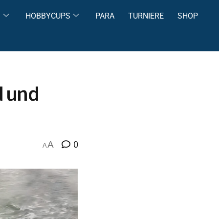
S
HOBBYCUPS
PARA
TURNIERE
SHOP
d und
A
0
A