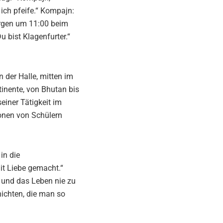
 ich pfeife.“ Kompajn:
morgen um 11:00 beim
 bist Klagenfurter.“
n der Halle, mitten im
ntinente, von Bhutan bis
einer Tätigkeit im
ionen von Schülern
in die
t Liebe gemacht.“
t und das Leben nie zu
hichten, die man so