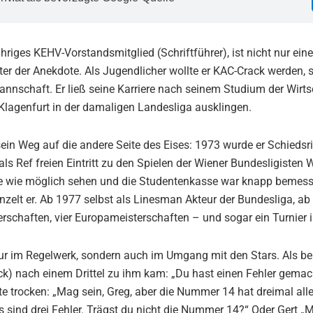
ähriges KEHV-Vorstandsmitglied (Schriftführer), ist nicht nur ei
er der Anekdote. Als Jugendlicher wollte er KAC-Crack werden, 
nnschaft. Er ließ seine Karriere nach seinem Studium der Wirt
Klagenfurt in der damaligen Landesliga ausklingen.
ein Weg auf die andere Seite des Eises: 1973 wurde er Schiedsr
s Ref freien Eintritt zu den Spielen der Wiener Bundesligisten 
iele wie möglich sehen und die Studentenkasse war knapp bemes
zelt er. Ab 1977 selbst als Linesman Akteur der Bundesliga, ab
terschaften, vier Europameisterschaften – und sogar ein Turnier 
nur im Regelwerk, sondern auch im Umgang mit den Stars. Als be
k) nach einem Drittel zu ihm kam: „Du hast einen Fehler gemach
rte trocken: „Mag sein, Greg, aber die Nummer 14 hat dreimal all
das sind drei Fehler. Trägst du nicht die Nummer 14?“ Oder Gert 