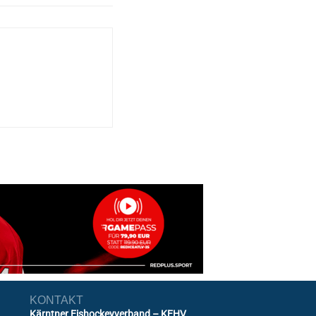
KONTAKT
Kärntner Eishockeyverband – KEHV