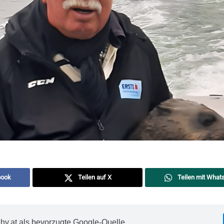
book
Teilen auf X
Teilen mit What
hv.at als bevorzugte Google-Quelle