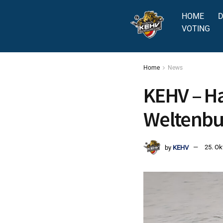
HOME
D
VOTING
Home
News
KEHV – Ha
Weltenb
by
KEHV
25. Ok