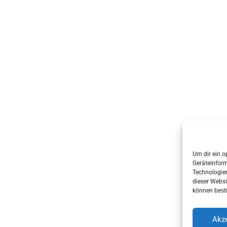
Um dir ein o
Geräteinfor
Technologien
dieser Websi
können best
Akze