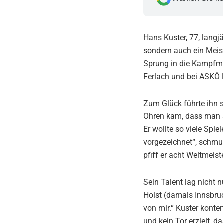
Hans Kuster, 77, langj
sondern auch ein Meist
Sprung in die Kampfma
Ferlach und bei ASKÖ 
Zum Glück führte ihn s
Ohren kam, dass man al
Er wollte so viele Sp
vorgezeichnet“, schmun
pfiff er acht Weltmeis
Sein Talent lag nicht 
Holst (damals Innsbruc
von mir.“ Kuster konte
und kein Tor erzielt, 