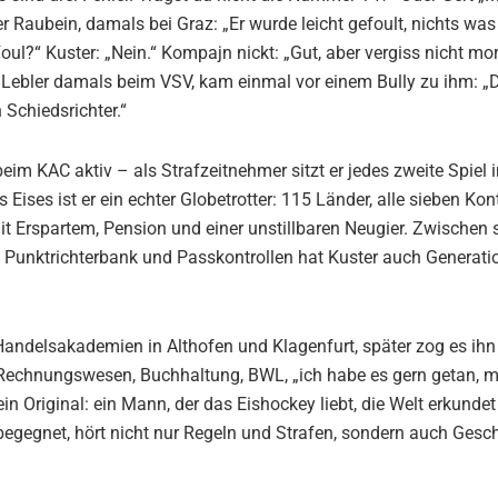
r Raubein, damals bei Graz: „Er wurde leicht gefoult, nichts was
Foul?“ Kuster: „Nein.“ Kompajn nickt: „Gut, aber vergiss nicht 
Lebler damals beim VSV, kam einmal vor einem Bully zu ihm: „Du
n Schiedsrichter.“
eim KAC aktiv – als Strafzeitnehmer sitzt er jedes zweite Spiel i
Eises ist er ein echter Globetrotter: 115 Länder, alle sieben Ko
mit Erspartem, Pension und einer unstillbaren Neugier. Zwischen s
, Punktrichterbank und Passkontrollen hat Kuster auch Generat
andelsakademien in Althofen und Klagenfurt, später zog es ihn 
echnungswesen, Buchhaltung, BWL, „ich habe es gern getan, mi
ein Original: ein Mann, der das Eishockey liebt, die Welt erkunde
egegnet, hört nicht nur Regeln und Strafen, sondern auch Gesc