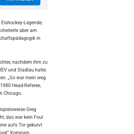
ne Eishockey-Legende,
scheiterte aber am
schaftspädagogik in
ichter, nachdem ihm zu
WEV und Stadlau hatte.
sen. „So war mein weg
 1980 Head-Referee,
in Chicago.
ispielsweise Greg
t, das war kein Foul
eine aufs Tor gekurvt
„Mugl“ Kompajn,