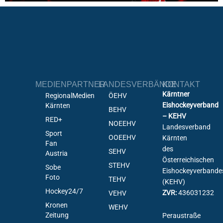
MEDIENPARTNER
LANDESVERBÄNDE
KONTAKT
Kärntner
RegionalMedien
ÖEHV
Eishockeyverband
Kärnten
BEHV
– KEHV
RED+
NOEEHV
Landesverband
Sport
OOEEHV
Kärnten
Fan
des
SEHV
Austria
Österreichischen
STEHV
Sobe
Eishockeyverbande
Foto
TEHV
(KEHV)
Hockey24/7
ZVR:
436031232
VEHV
Kronen
WEHV
Zeitung
Peraustraße