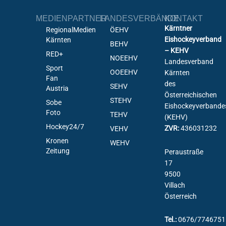
MEDIENPARTNER
LANDESVERBÄNDE
KONTAKT
Kärntner
RegionalMedien
ÖEHV
Eishockeyverband
Kärnten
BEHV
– KEHV
RED+
NOEEHV
Landesverband
Sport
OOEEHV
Kärnten
Fan
des
SEHV
Austria
Österreichischen
STEHV
Sobe
Eishockeyverbande
Foto
TEHV
(KEHV)
Hockey24/7
ZVR:
436031232
VEHV
Kronen
WEHV
Zeitung
Peraustraße
17
9500
Villach
Österreich
Tel.:
0676/7746751