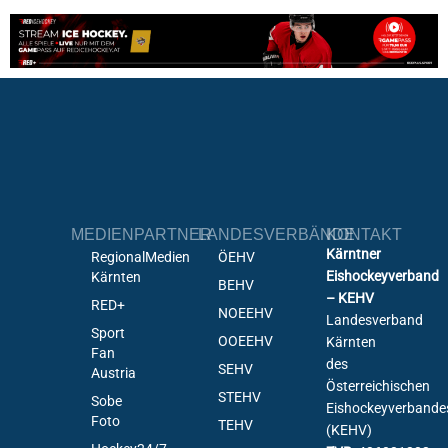
MEDIENPARTNER
LANDESVERBÄNDE
KONTAKT
Kärntner
RegionalMedien
ÖEHV
Eishockeyverband
Kärnten
BEHV
– KEHV
RED+
NOEEHV
Landesverband
Sport
OOEEHV
Kärnten
Fan
des
SEHV
Austria
Österreichischen
STEHV
Sobe
Eishockeyverbande
Foto
TEHV
(KEHV)