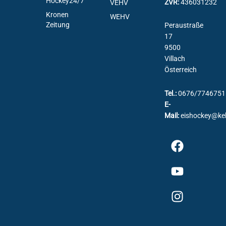
Hockey24/7
ZVR:
436031232
VEHV
Kronen
WEHV
Zeitung
Peraustraße
17
9500
Villach
Österreich
Tel.:
0676/7746751
E-
Mail:
eishockey@ke