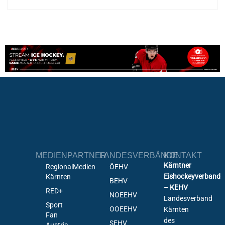
MEDIENPARTNER
LANDESVERBÄNDE
KONTAKT
Kärntner
RegionalMedien
ÖEHV
Eishockeyverband
Kärnten
BEHV
– KEHV
RED+
NOEEHV
Landesverband
Sport
OOEEHV
Kärnten
Fan
des
SEHV