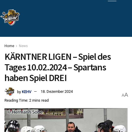
Home
News
KÄRNTNER LIGEN – Spiel des
Tages 10.02.2024 – Spartans
haben Spiel DREI
by
KEHV
18. Dezember 2024
A
A
Reading Time: 2 mins read