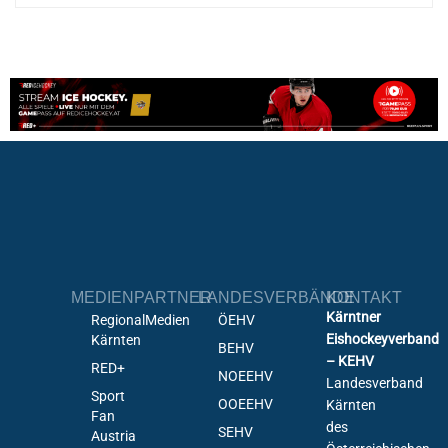
MEDIENPARTNER
LANDESVERBÄNDE
KONTAKT
Kärntner
RegionalMedien
ÖEHV
Eishockeyverband
Kärnten
BEHV
– KEHV
RED+
NOEEHV
Landesverband
Sport
OOEEHV
Kärnten
Fan
des
SEHV
Austria