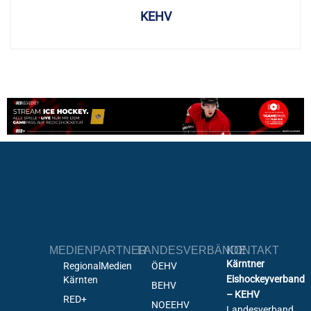
KEHV
MEDIENPARTNER
LANDESVERBÄNDE
KONTAKT
Kärntner
RegionalMedien
ÖEHV
Eishockeyverband
Kärnten
BEHV
– KEHV
RED+
NOEEHV
Landesverband