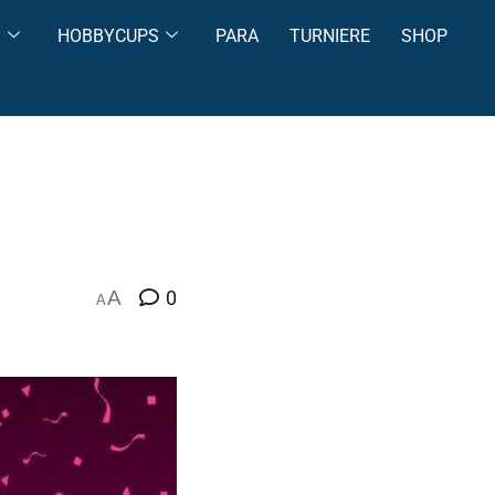
S
HOBBYCUPS
PARA
TURNIERE
SHOP
A
0
A