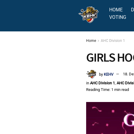
HOME
D
VOTING
Home
AHC Division 1
GIRLS HO
by
KEHV
18. D
in
AHC Division 1
,
AHC Divis
Reading Time: 1 min read