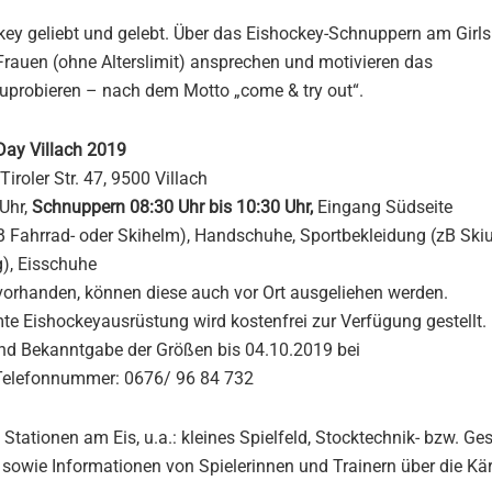
ckey geliebt und gelebt. Über das Eishockey-Schnuppern am Gir
Frauen (ohne Alterslimit) ansprechen und motivieren das
uprobieren – nach dem Motto „come & try out“.
 Day Villach 2019
 Tiroler Str. 47, 9500 Villach
Uhr,
Schnuppern 08:30 Uhr bis 10:30 Uhr,
Eingang Südseite
B Fahrrad- oder Skihelm), Handschuhe, Sportbekleidung (zB Ski
), Eisschuhe
 vorhanden, können diese auch vor Ort ausgeliehen werden.
e Eishockeyausrüstung wird kostenfrei zur Verfügung gestellt.
nd Bekanntgabe der Größen bis 04.10.2019 bei
 Telefonnummer: 0676/ 96 84 732
Stationen am Eis, u.a.: kleines Spielfeld, Stocktechnik- bzw. Ges
, sowie Informationen von Spielerinnen und Trainern über die K