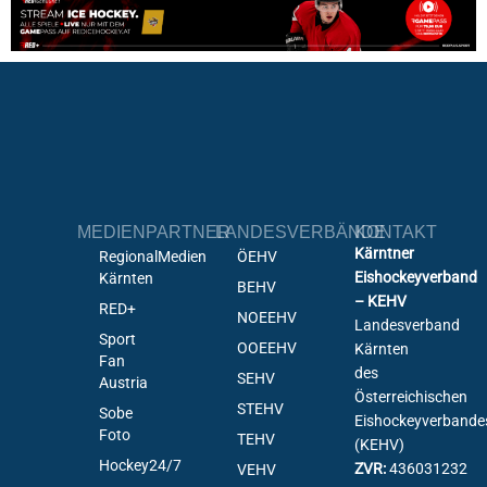
MEDIENPARTNER
LANDESVERBÄNDE
KONTAKT
Kärntner
RegionalMedien
ÖEHV
Eishockeyverband
Kärnten
BEHV
– KEHV
RED+
NOEEHV
Landesverband
Sport
OOEEHV
Kärnten
Fan
des
SEHV
Austria
Österreichischen
STEHV
Sobe
Eishockeyverbande
Foto
TEHV
(KEHV)
Hockey24/7
ZVR:
436031232
VEHV