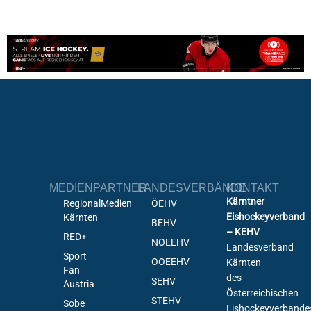
MEDIENPARTNER
LANDESVERBÄNDE
KONTAKT
Kärntner
RegionalMedien
ÖEHV
Eishockeyverband
Kärnten
BEHV
– KEHV
RED+
NOEEHV
Landesverband
Sport
OOEEHV
Kärnten
Fan
des
SEHV
Austria
Österreichischen
STEHV
Sobe
Eishockeyverbande