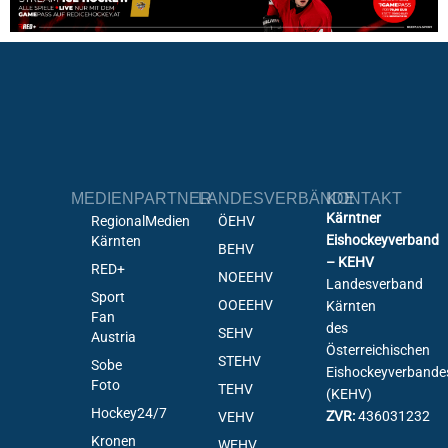
MEDIENPARTNER
LANDESVERBÄNDE
KONTAKT
Kärntner
RegionalMedien
ÖEHV
Eishockeyverband
Kärnten
BEHV
– KEHV
RED+
NOEEHV
Landesverband
Sport
OOEEHV
Kärnten
Fan
des
SEHV
Austria
Österreichischen
STEHV
Sobe
Eishockeyverbande
Foto
TEHV
(KEHV)
Hockey24/7
ZVR:
436031232
VEHV
Kronen
WEHV