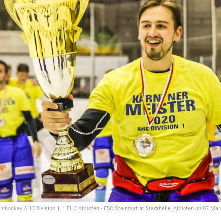
 Eishockey AHC Division 1, 1.EHC Althofen - ESC Steindorf at Stadthalle, Althofen on 07 Ma