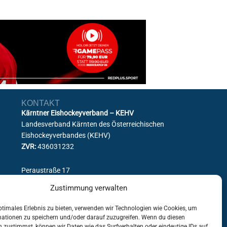
KONTAKT
Kärntner Eishockeyverband – KEHV
Landesverband Kärnten des Österreichischen
Eishockeyverbandes (KEHV)
ZVR:
436031232
Peraustraße 17
9500 Villach
Zustimmung verwalten
Österreich
ptimales Erlebnis zu bieten, verwenden wir Technologien wie Cookies, um
Tel.:
0676/7746751
mationen zu speichern und/oder darauf zuzugreifen. Wenn du diesen
 zustimmst, können wir Daten wie das Surfverhalten oder eindeutige IDs auf