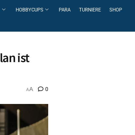
S
HOBBYCUPS
PARA
TURNIERE
SHOP
lan ist
A
0
A