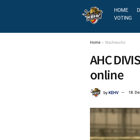
HOME
D
VOTING
Home
Nachwuchs
AHC DIVISI
online
by
KEHV
18. D