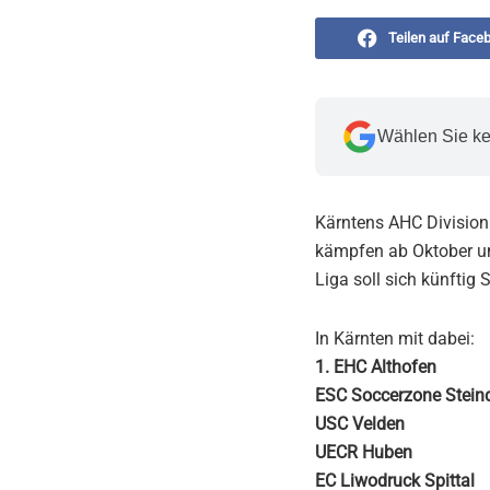
Teilen auf Face
Wählen Sie ke
Kärntens AHC Division 
kämpfen ab Oktober um d
Liga soll sich künftig S
In Kärnten mit dabei:
1. EHC Althofen
ESC Soccerzone Stein
USC Velden
UECR Huben
EC Liwodruck Spittal