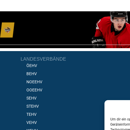
LANDESVERBÄNDE
ÖEHV
BEHV
NOEEHV
OOEEHV
SEHV
STEHV
TEHV
Um dir ein o
VEHV
Geräteinfor
Technologien