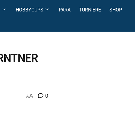
S
HOBBYCUPS
PARA
TURNIERE
SHOP
ÄRNTNER
A
0
A