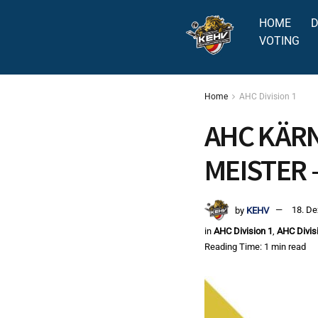
HOME
D
VOTING
Home
AHC Division 1
AHC KÄRN
MEISTER –
by
KEHV
18. D
in
AHC Division 1
,
AHC Divis
Reading Time: 1 min read